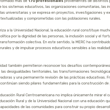
a formado más de
170 profesionales
provenientes de distintos p
 los sistemas educativos, las organizaciones comunitarias, las i
ulas universitarias y se expresa en proyectos, investigaciones y e
textualizadas y comprometidas con las poblaciones rurales.
iza a la Universidad Nacional, la educación rural constituye mu
lítica por la dignidad de las personas, la inclusión social y el f
ransformación colectiva. En este sentido, la MERC ha contribuid
rurales y de impulsar procesos educativos sensibles a las realidad
vidad también permitieron reconocer los desafíos contemporáneos
 las desigualdades territoriales, las transformaciones tecnológic
adoras y una permanente revisión de las prácticas educativas. Fre
s continúan siendo pilares fundamentales para la construcción d
ucación Rural Centroamericana no implica únicamente mirar el cam
Educación Rural y de la Universidad Nacional con una educación que
 capacidades de las comunidades para construir su propio desarrol