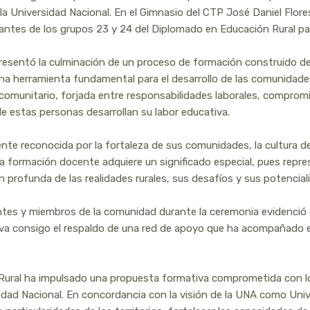
 la Universidad Nacional. En el Gimnasio del CTP José Daniel Flor
ntes de los grupos 23 y 24 del Diplomado en Educación Rural para 
resentó la culminación de un proceso de formación construido de
na herramienta fundamental para el desarrollo de las comunidades
y comunitario, forjada entre responsabilidades laborales, compro
nde estas personas desarrollan su labor educativa.
te reconocida por la fortaleza de sus comunidades, la cultura de
la formación docente adquiere un significado especial, pues repr
rofunda de las realidades rurales, sus desafíos y sus potencial
ntes y miembros de la comunidad durante la ceremonia evidenció 
eva consigo el respaldo de una red de apoyo que ha acompañado el
Rural ha impulsado una propuesta formativa comprometida con los 
rsidad Nacional. En concordancia con la visión de la UNA como Uni